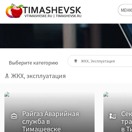
МЕН
ЖКХ, Эксплуатация
Выберите категорию
ЖКХ, эксплуатация
Райгаз Аварийная
Сек
служба в
тра
Тимашевске
в Т