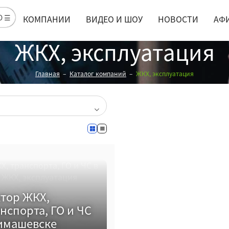
Ю ☰
КОМПАНИИ
ВИДЕО И ШОУ
НОВОСТИ
АФ
ЖКХ, эксплуатация
Главная
Каталог компаний
ЖКХ, эксплуатация
тор ЖКХ,
нспорта, ГО и ЧС
имашевске