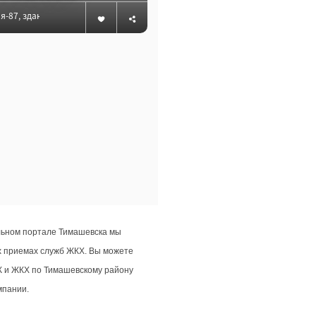
я-87, здание "МФЦ", 2-й этаж, кабинет №1
ьном портале Тимашевска мы 
 приемах служб ЖКХ. Вы можете 
К и ЖКХ по Тимашевскому району 
мпании.