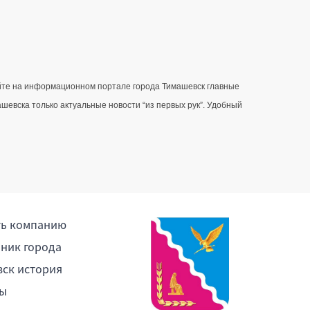
айте на информационном портале города Тимашевск главные 
вска только актуальные новости “из первых рук”. Удобный 
ть компанию
ник города
ск история
ы