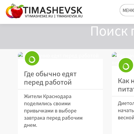
МЕН
Поиск 
Где обычно едят
Как 
перед работой
пита
Жители Краснодара
Диетол
поделились своими
начать
привычками в выборе
весно
завтрака перед рабочим
днем.