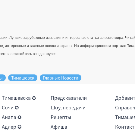
ссии. Лучшие зарубежные известия и интересные статьи со всего мира. Чит
е, интересные и главные новости страны. 
На информационном портале Тимаше
ке и оставайтесь всегда в курсе.
ды
Тимашевск
Главные Новости
 Тимашевска ✪
Предсказатели
Добави
 Сочи ✪
Шоу, передачи
Справоч
 Анапа ✪
Рецепты
Тимашев
 Адлер ✪
Афиша
Контакт