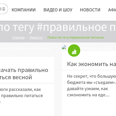
Ю ☰
КОМПАНИИ
ВИДЕО И ШОУ
НОВОСТИ
АФ
по тегу #правильное 
Главная
Новости
Поиск по тегу #правильное питание
Как экономить на
начать правильно
ться весной
Не секрет, что большую
бюджета мы «съедаем».
давайте узнаем, как
оги рассказали, как
сэкономить на еде....
 правильно питаться
й