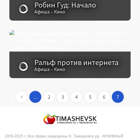
Робин Гуд: Начало
Афиша – Кино
Ральф против интернета
Афиша – Кино
...
2
3
4
5
6
7
2009-2025 г. Все права защищены ©.
Тимашевск.ру - АРХИВНЫЙ