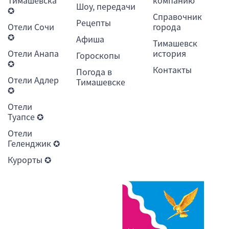
Тимашевска
компанию
Шоу, передачи
✪
Справочник
Рецепты
Отели Сочи
города
✪
Афиша
Тимашевск
Отели Анапа
история
Гороскопы
✪
Контакты
Погода в
Отели Адлер
Тимашевске
✪
Отели
Туапсе ✪
Отели
Геленджик ✪
Курорты ✪