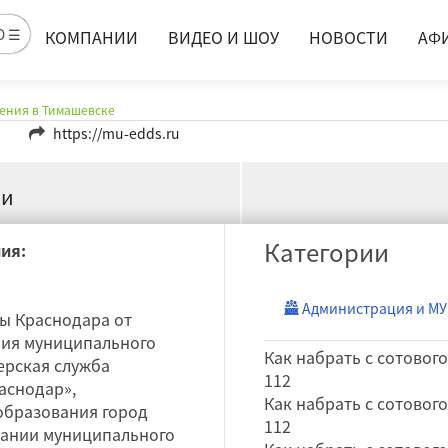
жба спасения в Ти
Ю ☰
КОМПАНИИ
ВИДЕО И ШОУ
НОВОСТИ
АФ
сения в Тимашевске
https://mu-edds.ru
ии
Категории
ия:
Администрация и М
ы Краснодара от
ания муниципального
Как набрать с сотовог
ерская служба
112
аснодар»,
Как набрать с сотовог
образования город
112
здании муниципального