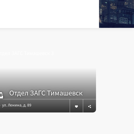
Адм
Отдел ЗАГС Тимашевск
Тим
ул. Ленина, д. 89
ул. Красная