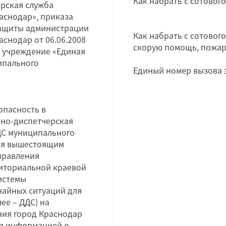
Как набрать с сотовог
рская служба
аснодар», приказа
защиты администрации
Как набрать с сотового
снодар от 06.06.2008
скорую помощь, пожар
е учреждение «Единая
ипального
Единый номер вызова 
зопасность в
рно-диспетчерская
ДС муниципального
тся вышестоящим
правления
риториальной краевой
истемы
айных ситуаций для
ее – ДДС) на
ния город Краснодар
на информацией о