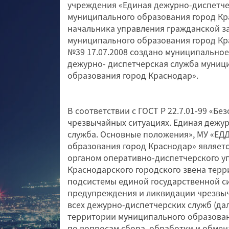
учреждения «Единая дежурно-диспетче
муниципального образования город Кр
начальника управления гражданской 
муниципального образования город Кра
№39 17.07.2008 создано муниципально
дежурно- диспетчерская служба муниц
образования город Краснодар».
В соответствии с ГОСТ Р 22.7.01-99 «Бе
чрезвычайных ситуациях. Единая дежу
служба. Основные положения», МУ «ЕД
образования город Краснодар» являе
органом оперативно-диспетчерского у
Краснодарского городского звена тер
подсистемы единой государственной с
предупреждения и ликвидации чрезвыч
всех дежурно-диспетчерских служб (дал
территории муниципального образова
по вопросам сбора, обработки и обме