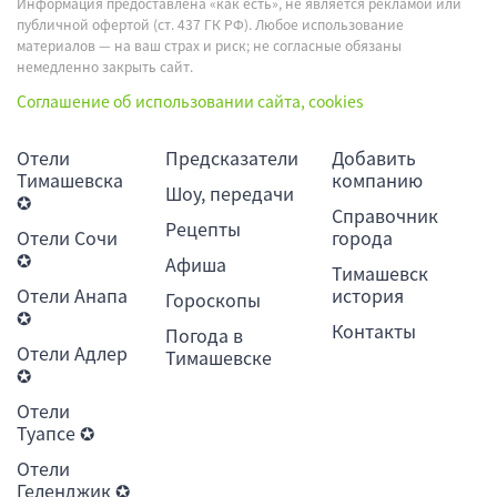
Информация предоставлена «как есть», не является рекламой или
публичной офертой (ст. 437 ГК РФ). Любое использование
материалов — на ваш страх и риск; не согласные обязаны
немедленно закрыть сайт.
Соглашение об использовании сайта, cookies
Отели
Предсказатели
Добавить
Тимашевска
компанию
Шоу, передачи
✪
Справочник
Рецепты
Отели Сочи
города
✪
Афиша
Тимашевск
Отели Анапа
история
Гороскопы
✪
Контакты
Погода в
Отели Адлер
Тимашевске
✪
Отели
Туапсе ✪
Отели
Геленджик ✪