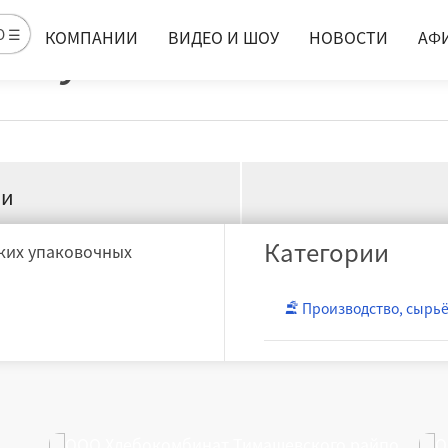
-Кубань
Ю ☰
КОМПАНИИ
ВИДЕО И ШОУ
НОВОСТИ
АФ
ии
Категории
бких упаковочных
Производство, сырь