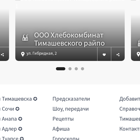
ООО Хлебокомбинат
Тимашевского райпо
ул. Гибридная, 2
 Тимашевска ✪
Предсказатели
Добави
 Сочи ✪
Шоу, передачи
Справоч
 Анапа ✪
Рецепты
Тимашев
 Адлер ✪
Афиша
Контакт
 Туапсе ✪
Гороскопы