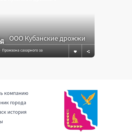
ОАО
ООО Кубанские дрожжи
АГР
Промзона сахарного завода ОАО Изумруд,
Свободная у
ть компанию
ник города
ск история
ы