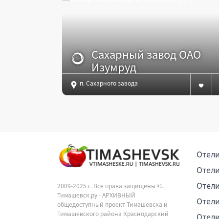
Сахарный завод ОАО
Изумруд
п. Сахарного завода
Отели
Отели
Отели
2009-2025 г. Все права защищены ©.
Тимашевск.ру - АРХИВНЫЙ
Отели
общедоступный проект Тимашевска и
Тимашевского района Краснодарский
Отели