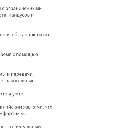
ей с ограниченными
та, пандусов и
ьная обстановка и все
время с помощью
мы и передачи.
безалкогольные
те и уюте.
нглийским языками, что
омфортным.
» - это идеальный