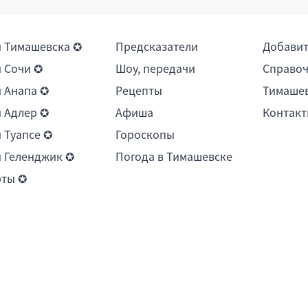
 Тимашевска ✪
Предсказатели
Добави
 Сочи ✪
Шоу, передачи
Справоч
 Анапа ✪
Рецепты
Тимашев
 Адлер ✪
Афиша
Контакт
 Туапсе ✪
Гороскопы
 Геленджик ✪
Погода в Тимашевске
рты ✪