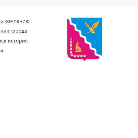
ть компанию
ник города
ск история
ы