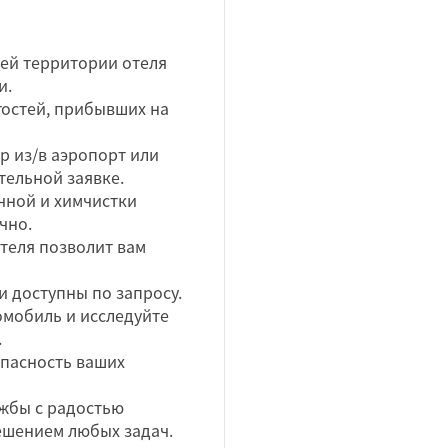
всей территории отеля
и.
гостей, прибывших на
р из/в аэропорт или
ельной заявке.
ечной и химчистки
чно.
теля позволит вам
и доступны по запросу.
омобиль и исследуйте
.
опасность ваших
жбы с радостью
решением любых задач.