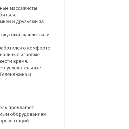
ные массажисты
биться.
емьей и друзьями за
е вкусный шашлык или
заботился о комфорте
циальные игровые
вести время.
ует увлекательные
 Геленджика и
ель предлагает
имым оборудованием
 презентаций.