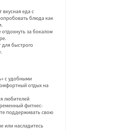
 вкусная еда с
попробовать блюда как
и.
е отдохнуть за бокалом
ре.
 для быстрого
.
ь» с удобными
комфортный отдых на
ля любителей
временный фитнес-
ете поддерживать свою
не или насладитесь