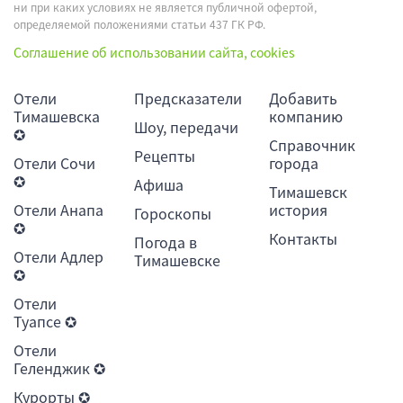
ни при каких условиях не является публичной офертой,
определяемой положениями статьи 437 ГК РФ.
Соглашение об использовании сайта, cookies
Отели
Предсказатели
Добавить
Тимашевска
компанию
Шоу, передачи
✪
Справочник
Рецепты
Отели Сочи
города
✪
Афиша
Тимашевск
Отели Анапа
история
Гороскопы
✪
Контакты
Погода в
Отели Адлер
Тимашевске
✪
Отели
Туапсе ✪
Отели
Геленджик ✪
Курорты ✪