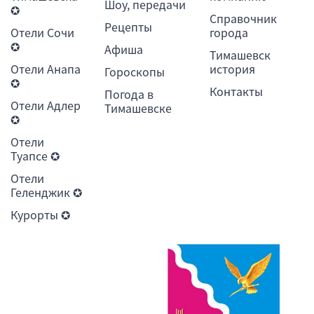
Шоу, передачи
✪
Справочник
Рецепты
Отели Сочи
города
✪
Афиша
Тимашевск
Отели Анапа
история
Гороскопы
✪
Контакты
Погода в
Отели Адлер
Тимашевске
✪
Отели
Туапсе ✪
Отели
Геленджик ✪
Курорты ✪