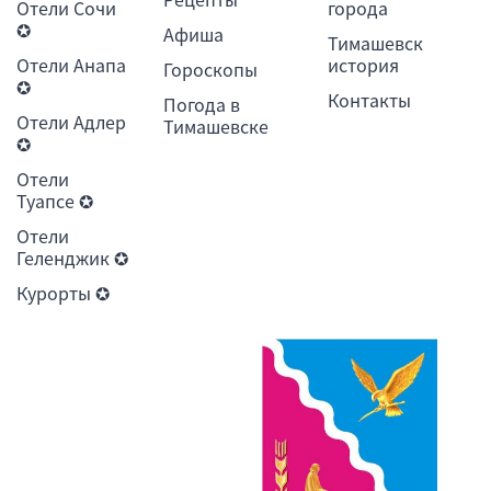
Отели Сочи
города
✪
Афиша
Тимашевск
Отели Анапа
история
Гороскопы
✪
Контакты
Погода в
Отели Адлер
Тимашевске
✪
Отели
Туапсе ✪
Отели
Геленджик ✪
Курорты ✪