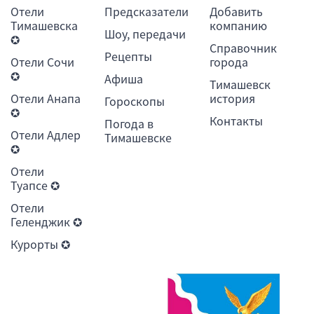
Отели
Предсказатели
Добавить
Тимашевска
компанию
Шоу, передачи
✪
Справочник
Рецепты
Отели Сочи
города
✪
Афиша
Тимашевск
Отели Анапа
история
Гороскопы
✪
Контакты
Погода в
Отели Адлер
Тимашевске
✪
Отели
Туапсе ✪
Отели
Геленджик ✪
Курорты ✪