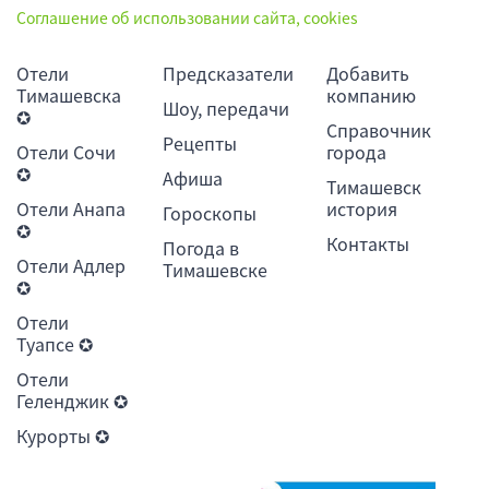
Соглашение об использовании сайта, cookies
Отели
Предсказатели
Добавить
Тимашевска
компанию
Шоу, передачи
✪
Справочник
Рецепты
Отели Сочи
города
✪
Афиша
Тимашевск
Отели Анапа
история
Гороскопы
✪
Контакты
Погода в
Отели Адлер
Тимашевске
✪
Отели
Туапсе ✪
Отели
Геленджик ✪
Курорты ✪