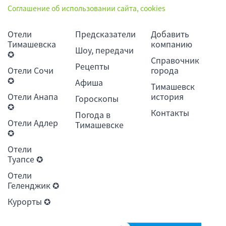
Соглашение об использовании сайта, cookies
Отели
Предсказатели
Добавить
Тимашевска
компанию
Шоу, передачи
✪
Справочник
Рецепты
Отели Сочи
города
✪
Афиша
Тимашевск
Отели Анапа
история
Гороскопы
✪
Контакты
Погода в
Отели Адлер
Тимашевске
✪
Отели
Туапсе ✪
Отели
Геленджик ✪
Курорты ✪