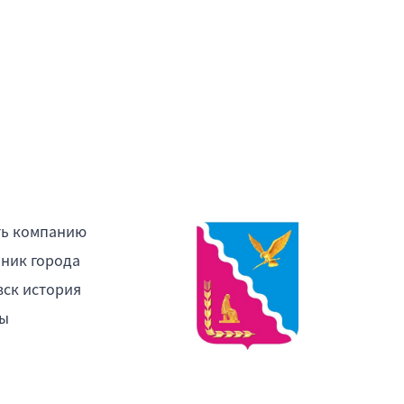
ть компанию
ник города
ск история
ы