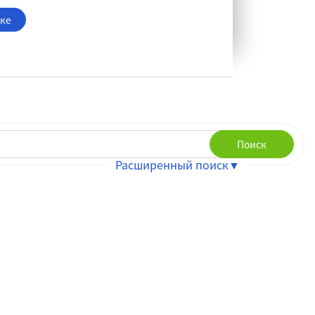
чке
Поиск