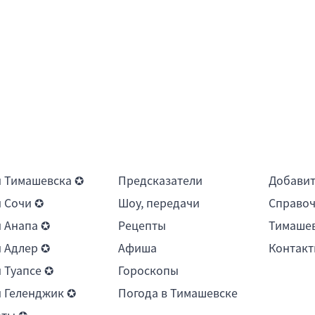
 Тимашевска ✪
Предсказатели
Добави
 Сочи ✪
Шоу, передачи
Справоч
 Анапа ✪
Рецепты
Тимашев
 Адлер ✪
Афиша
Контакт
 Туапсе ✪
Гороскопы
 Геленджик ✪
Погода в Тимашевске
рты ✪