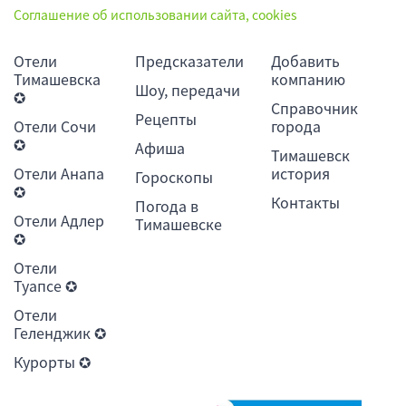
Соглашение об использовании сайта, cookies
Отели
Предсказатели
Добавить
Тимашевска
компанию
Шоу, передачи
✪
Справочник
Рецепты
Отели Сочи
города
✪
Афиша
Тимашевск
Отели Анапа
история
Гороскопы
✪
Контакты
Погода в
Отели Адлер
Тимашевске
✪
Отели
Туапсе ✪
Отели
Геленджик ✪
Курорты ✪