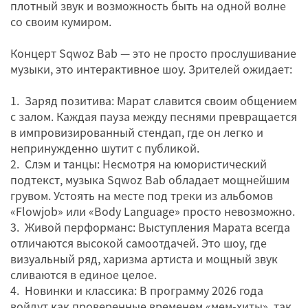
плотный звук и возможность быть на одной волне
со своим кумиром.
Концерт Sqwoz Bab — это не просто прослушивание
музыки, это интерактивное шоу. Зрителей ожидает:
1. Заряд позитива: Марат славится своим общением
с залом. Каждая пауза между песнями превращается
в импровизированный стендап, где он легко и
непринужденно шутит с публикой.
2. Слэм и танцы: Несмотря на юмористический
подтекст, музыка Sqwoz Bab обладает мощнейшим
грувом. Устоять на месте под треки из альбомов
«Flowjob» или «Body Language» просто невозможно.
3. Живой перформанс: Выступления Марата всегда
отличаются высокой самоотдачей. Это шоу, где
визуальный ряд, харизма артиста и мощный звук
сливаются в единое целое.
4. Новинки и классика: В программу 2026 года
войдут как проверенные временем «мем-хиты», так