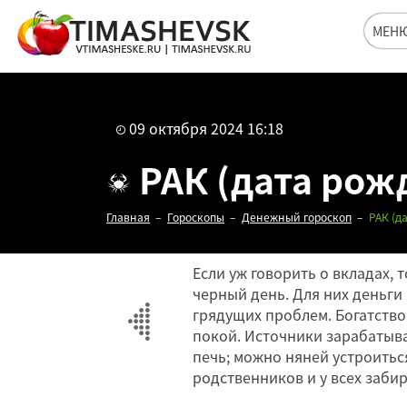
МЕН
09 октября 2024 16:18
РАК (дата рожде
Главная
Гороскопы
Денежный гороскоп
РАК (да
Если уж говорить о вкладах, 
черный день. Для них деньг
грядущих проблем. Богатство
покой. Источники зарабатыв
печь; можно няней устроиться
родственников и у всех забир