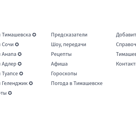
 Тимашевска ✪
Предсказатели
Добави
 Сочи ✪
Шоу, передачи
Справоч
 Анапа ✪
Рецепты
Тимашев
 Адлер ✪
Афиша
Контакт
 Туапсе ✪
Гороскопы
 Геленджик ✪
Погода в Тимашевске
рты ✪