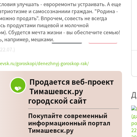
ловия улучшать - евроремонты устраивать. А еще
атриотизме и самосознаниии граждан. "Родина -
у можно продать". Впрочем, совесть не всегда
тесь продуктами пищевой и молочной
). Сбудется мечта жизни - вы обеспечите семью!
ь, например, мешками.
Обсудить
15
Нравится
6
hevsk.ru/goroskopi/denezhnyj-goroskop-rak/
Продается веб-проект
Тимашевск.ру
Д
городской сайт
Покупайте современный
информационный портал
Тимашевск.ру