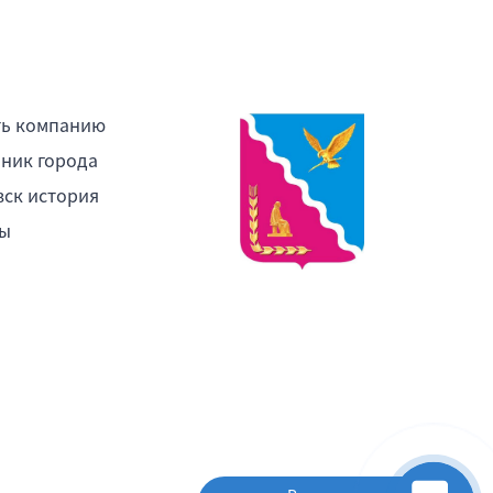
ть компанию
ник города
ск история
ы