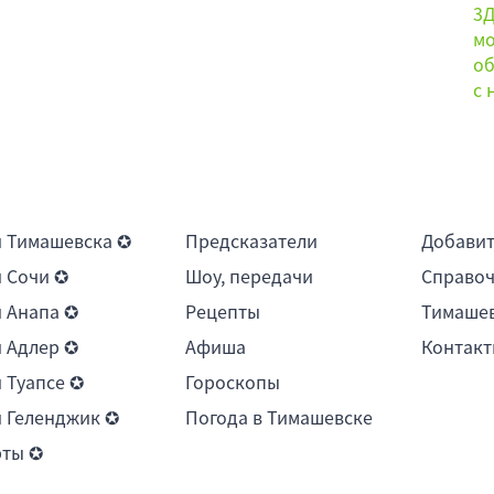
 Тимашевска ✪
Предсказатели
Добави
 Сочи ✪
Шоу, передачи
Справоч
 Анапа ✪
Рецепты
Тимашев
 Адлер ✪
Афиша
Контакт
 Туапсе ✪
Гороскопы
 Геленджик ✪
Погода в Тимашевске
рты ✪