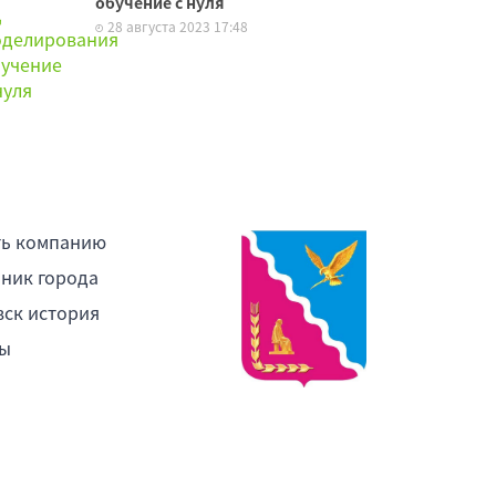
обучение с нуля
28 августа 2023 17:48
ть компанию
ник города
ск история
ы