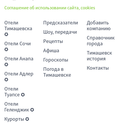
Соглашение об использовании сайта, cookies
Отели
Предсказатели
Добавить
Тимашевска
компанию
Шоу, передачи
✪
Справочник
Рецепты
Отели Сочи
города
✪
Афиша
Тимашевск
Отели Анапа
история
Гороскопы
✪
Контакты
Погода в
Отели Адлер
Тимашевске
✪
Отели
Туапсе ✪
Отели
Геленджик ✪
Курорты ✪