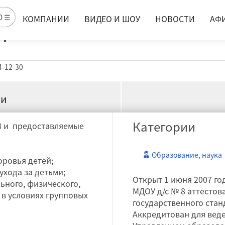
д №8
Ю ☰
КОМПАНИИ
ВИДЕО И ШОУ
НОВОСТИ
АФ
4-12-30
ии
Категории
8 и предоставляемые
Образование, наука
оровья детей;
ухода за детьми;
Открыт 1 июня 2007 го
ьного, физического,
МДОУ д/с № 8 аттестов
 в условиях групповых
государственного станд
Аккредитован для вед