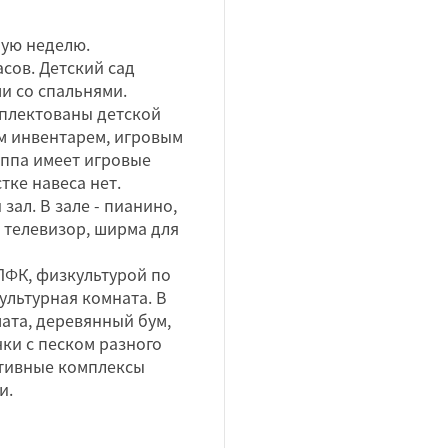
чую неделю.
сов. Детский сад
и со спальнями.
мплектованы детской
м инвентарем, игровым
уппа имеет игровые
тке навеса нет.
ал. В зале - пианино,
 телевизор, ширма для
ФК, физкультурой по
ультурная комната. В
мата, деревянный бум,
ки с песком разного
ортивные комплексы
и.