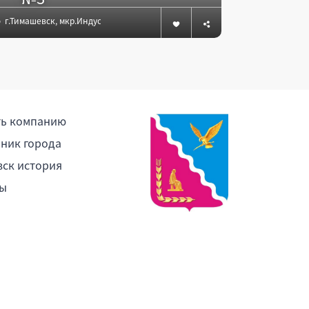
г.Тимашевск, мкр.Индустриальный, ул.Свободы, 24
Тимашевский
ть компанию
ник города
ск история
ы