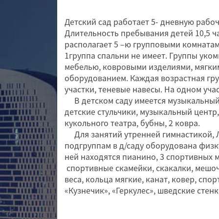
Детский сад работает 5- дневную рабо
Длительность пребывания детей 10,5 ча
располагает 5 –ю групповыми комнатам
1группа спальни не имеет. Группы уко
мебелью, ковровыми изделиями, мягки
оборудованием. Каждая возрастная гр
участки, теневые навесы. На одном учас
В детском саду имеется музыкальный з
детские стульчики, музыкальный центр,
кукольного театра, бубны, 2 ковра.
Для занятий утренней гимнастикой, Л
подгруппам в д/саду оборудована физк
ней находятся пианино, 3 спортивных 
спортивные скамейки, скакалки, мешоч
веса, кольца мягкие, канат, ковер, сп
«Кузнечик», «Геркулес», шведские стенк