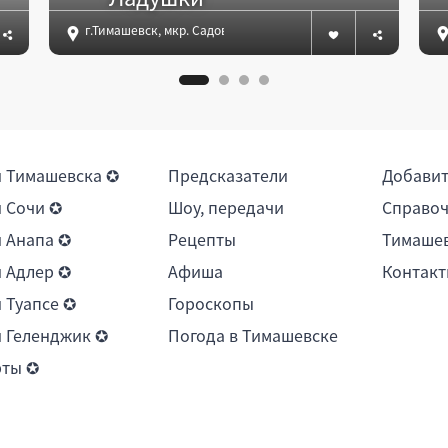
г.Тимашевск, мкр. Садовод, пер.Тургенева, 2
 Тимашевска ✪
Предсказатели
Добави
 Сочи ✪
Шоу, передачи
Справоч
 Анапа ✪
Рецепты
Тимашев
 Адлер ✪
Афиша
Контакт
 Туапсе ✪
Гороскопы
 Геленджик ✪
Погода в Тимашевске
рты ✪