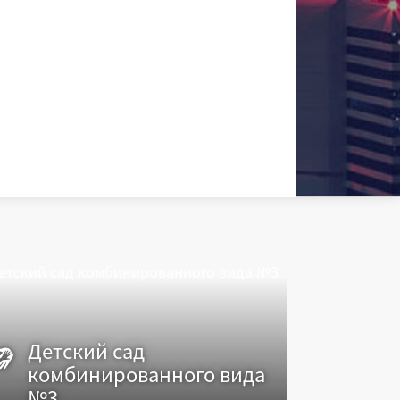
Детский сад
комбинированного вида
Дет
№3