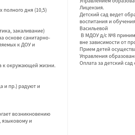
Управлением образова
Лицензия.
 полного дня (10,5)
Детский сад ведет об
воспитания и обучения
Васильевой
тика, закаливание)
В МДОУ д/с №8 принимаю
 на основе санитарно-
вне зависимости от пр
яемых к ДОУ и
Прием детей осуществ
Управления образован
Оплата за детский сад 
а к окружающей жизни.
 и пр.) радуют и
огает возникновению
, языковому и