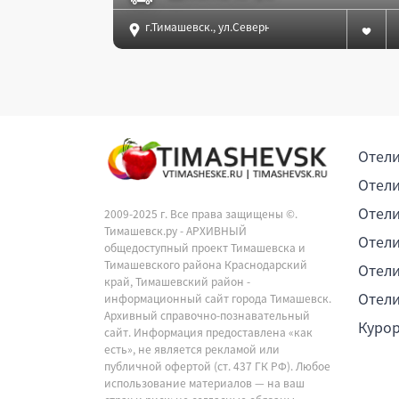
г.Тимашевск., ул.Северная,1
Отели
Отели
Отели
2009-2025 г. Все права защищены ©.
Тимашевск.ру - АРХИВНЫЙ
Отели
общедоступный проект Тимашевска и
Тимашевского района Краснодарский
Отели
край, Тимашевский район -
Отели
информационный сайт города Тимашевск.
Архивный справочно-познавательный
Куро
сайт. Информация предоставлена «как
есть», не является рекламой или
публичной офертой (ст. 437 ГК РФ). Любое
использование материалов — на ваш