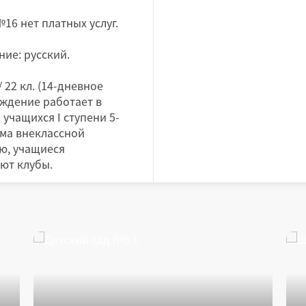
16 нет платных услуг.
ие: русский.
 22 кл. (14-дневное
еждение работает в
учащихся I ступени 5-
ема внеклассной
ю, учащиеся
ещают клубы.