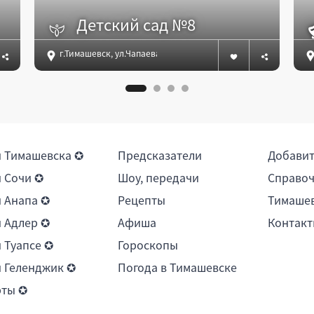
Детский сад №8
г.Тимашевск, ул.Чапаева, д.65
 Тимашевска ✪
Предсказатели
Добави
 Сочи ✪
Шоу, передачи
Справоч
 Анапа ✪
Рецепты
Тимашев
 Адлер ✪
Афиша
Контакт
 Туапсе ✪
Гороскопы
 Геленджик ✪
Погода в Тимашевске
рты ✪