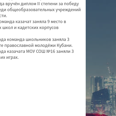
 вручён диплом II степени за победу
реди общеобразовательных учреждений
сти.
манда казачат заняла 9 место в
х школ и кадетских корпусов
да команда школьников заняла 3
те православной молодёжи Кубани.
а казачата МОУ СОШ №16 заняли 3
ачьих играх.