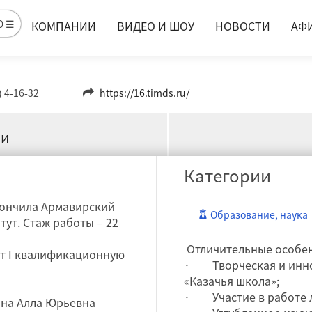
Ю ☰
КОМПАНИИ
ВИДЕО И ШОУ
НОВОСТИ
АФ
) 4-16-32
https://16.timds.ru/
ии
Категории
окончила Армавирский
Образование, наука
тут. Стаж работы – 22
Отличительные особе
ет I квалификационную
· Творческая и инно
«Казачья школа»;
· Участие в работе л
ина Алла Юрьевна