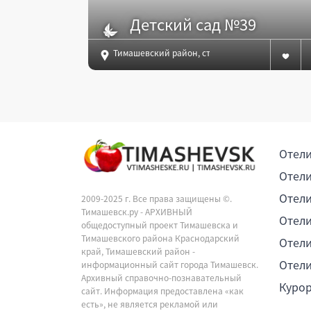
Детский сад №39
Тимашевский район, ст.Роговская, 168
Отели
Отели
Отели
2009-2025 г. Все права защищены ©.
Тимашевск.ру - АРХИВНЫЙ
Отели
общедоступный проект Тимашевска и
Тимашевского района Краснодарский
Отели
край, Тимашевский район -
Отели
информационный сайт города Тимашевск.
Архивный справочно-познавательный
Куро
сайт. Информация предоставлена «как
есть», не является рекламой или