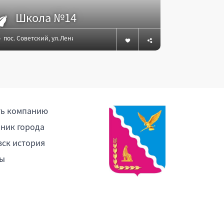
Школа №14
Шко
пос. Советский, ул.Ленина, 19-а
х.Незаймано
ть компанию
ник города
ск история
ы