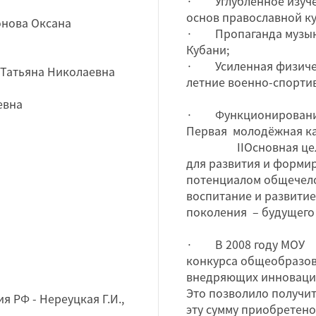
· Углубленное изучен
основ православной ку
онова Оксана
· Пропаганда музыка
Кубани;
· Усиленная физическ
 Татьяна Николаевна
летние военно-спортив
евна
· Функционирование 
Первая молодёжная ка
IIОсновная цель ра
для развития и форми
потенциалом общечело
воспитание и развитие
поколения – будущего
· В 2008 году МОУ С
конкурса общеобразов
внедряющих инноваци
Это позволило получит
 РФ - Нереуцкая Г.И.,
эту сумму приобретено