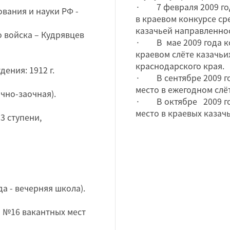
· 7 февраля 2009 года
вания и науки РФ -
в краевом конкурсе с
казачьей направленно
о войска – Кудрявцев
· В мае 2009 года ко
краевом слёте казачьи
краснодарского края.
ения: 1912 г.
· В сентябре 2009 го
место в ежегодном слё
чно-заочная).
· В октябре 2009 год
место в краевых каз
3 ступени,
года - вечерняя школа).
Ш №16 вакантных мест