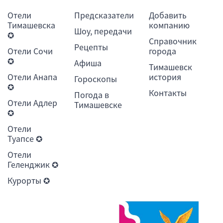
Отели
Предсказатели
Добавить
Тимашевска
компанию
Шоу, передачи
✪
Справочник
Рецепты
Отели Сочи
города
✪
Афиша
Тимашевск
Отели Анапа
история
Гороскопы
✪
Контакты
Погода в
Отели Адлер
Тимашевске
✪
Отели
Туапсе ✪
Отели
Геленджик ✪
Курорты ✪