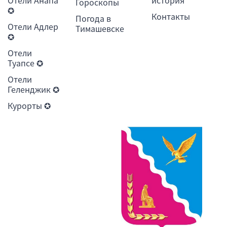
Отели Анапа
история
Гороскопы
✪
Контакты
Погода в
Отели Адлер
Тимашевске
✪
Отели
Туапсе ✪
Отели
Геленджик ✪
Курорты ✪