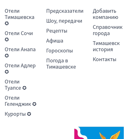
Отели
Предсказатели
Добавить
Тимашевска
компанию
Шоу, передачи
✪
Справочник
Рецепты
Отели Сочи
города
✪
Афиша
Тимашевск
Отели Анапа
история
Гороскопы
✪
Контакты
Погода в
Отели Адлер
Тимашевске
✪
Отели
Туапсе ✪
Отели
Геленджик ✪
Курорты ✪