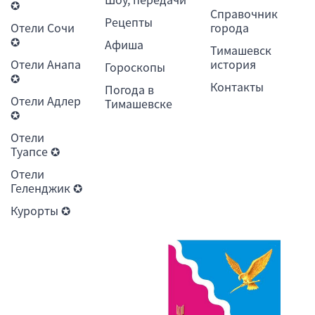
✪
Справочник
Рецепты
Отели Сочи
города
✪
Афиша
Тимашевск
Отели Анапа
история
Гороскопы
✪
Контакты
Погода в
Отели Адлер
Тимашевске
✪
Отели
Туапсе ✪
Отели
Геленджик ✪
Курорты ✪