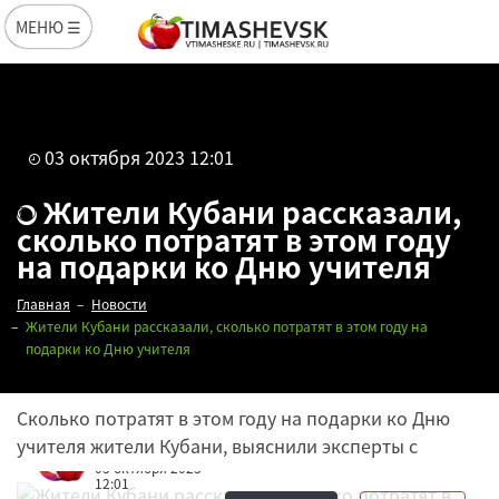
МЕНЮ ☰
03 октября 2023 12:01
Жители Кубани рассказали,
сколько потратят в этом году
на подарки ко Дню учителя
Главная
Новости
Жители Кубани рассказали, сколько потратят в этом году на
подарки ко Дню учителя
Сколько потратят в этом году на подарки ко Дню
учителя жители Кубани, выяснили эксперты с
Редакция
03 октября 2023
12:01