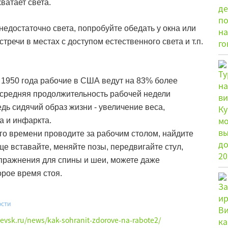
хватает света.
едостаточно света, попробуйте обедать у окна или
речи в местах с доступом естественного света и т.п.
 1950 года рабочие в США ведут на 83% более
м средняя продолжительность рабочей недели
едь сидячий образ жизни - увеличение веса,
а и инфаркта.
го времени проводите за рабочим столом, найдите
е вставайте, меняйте позы, передвигайте стул,
пражнения для спины и шеи, можете даже
орое время стоя.
ости
hevsk.ru/news/kak-sohranit-zdorove-na-rabote2/