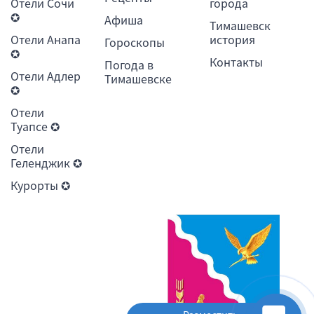
Отели Сочи
города
✪
Афиша
Тимашевск
Отели Анапа
история
Гороскопы
✪
Контакты
Погода в
Отели Адлер
Тимашевске
✪
Отели
Туапсе ✪
Отели
Геленджик ✪
Курорты ✪