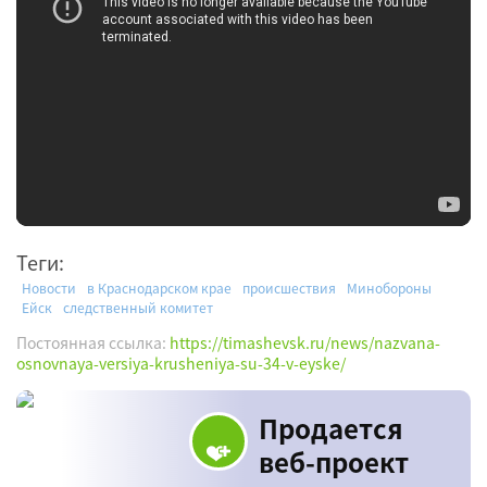
Теги:
Новости
в Краснодарском крае
происшествия
Минобороны
Ейск
следственный комитет
Постоянная ссылка:
https://timashevsk.ru/news/nazvana-
osnovnaya-versiya-krusheniya-su-34-v-eyske/
Продается
веб-проект