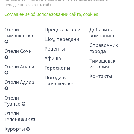
немедленно закрыть сайт.
Соглашение об использовании сайта, cookies
Отели
Предсказатели
Добавить
Тимашевска
компанию
Шоу, передачи
✪
Справочник
Рецепты
Отели Сочи
города
✪
Афиша
Тимашевск
Отели Анапа
история
Гороскопы
✪
Контакты
Погода в
Отели Адлер
Тимашевске
✪
Отели
Туапсе ✪
Отели
Геленджик ✪
Курорты ✪