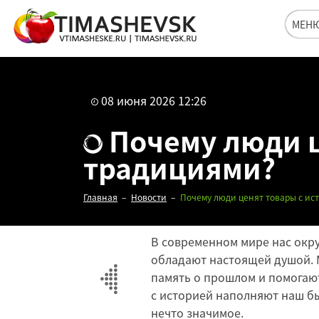
МЕН
08 июня 2026 12:26
Почему люди ц
традициями?
Главная
Новости
Почему люди ценят товары с ис
В современном мире нас окру
обладают настоящей душой. 
память о прошлом и помогают
с историей наполняют наш б
нечто значимое.