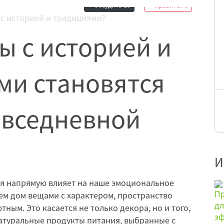
Обсудить
15
Нравится
6
ы с историей и
ми становятся
овседневной
И
я напрямую влияет на наше эмоциональное
ем дом вещами с характером, пространство
ным. Это касается не только декора, но и того,
натуральные продукты питания, выбранные с