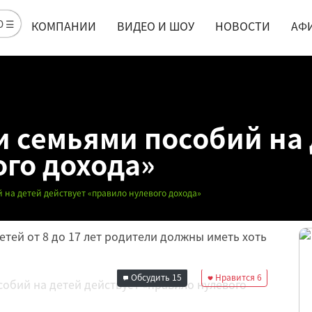
Ю ☰
КОМПАНИИ
ВИДЕО И ШОУ
НОВОСТИ
АФ
 семьями пособий на 
ого дохода»
 на детей действует «правило нулевого дохода»
етей от 8 до 17 лет родители должны иметь хоть
Обсудить
15
Нравится
6