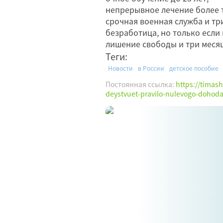
непрерывное лечение более т
срочная военная служба и три
безработица, но только если 
лишение свободы и три меся
Теги:
Новости
в России
детское пособие
Постоянная ссылка:
https://timas
deystvuet-pravilo-nulevogo-dohoda