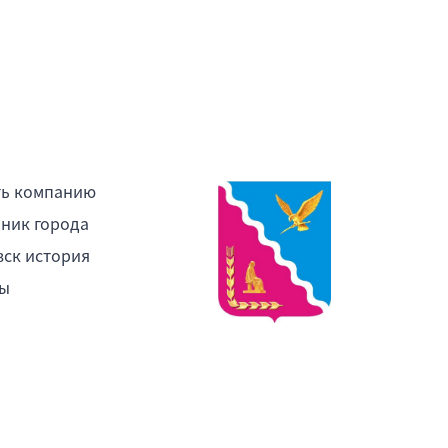
ть компанию
ник города
ск история
ы