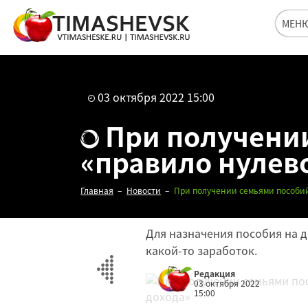
МЕН
03 октября 2022 15:00
При получении
«правило нулев
Главная
Новости
При получении семьями пособий
Для назначения пособия на д
какой-то заработок.
Редакция
03 октября 2022
15:00