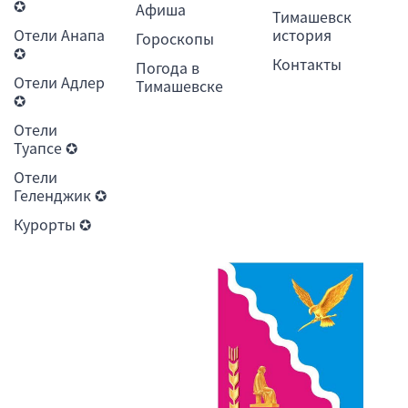
✪
Афиша
Тимашевск
Отели Анапа
история
Гороскопы
✪
Контакты
Погода в
Отели Адлер
Тимашевске
✪
Отели
Туапсе ✪
Отели
Геленджик ✪
Курорты ✪