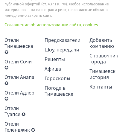
публичной офертой (ст. 437 ГК РФ). Любое использование
материалов — на ваш страх и риск; не согласные обязаны
немедленно закрыть сайт.
Соглашение об использовании сайта, cookies
Отели
Предсказатели
Добавить
Тимашевска
компанию
Шоу, передачи
✪
Справочник
Рецепты
Отели Сочи
города
✪
Афиша
Тимашевск
Отели Анапа
история
Гороскопы
✪
Контакты
Погода в
Отели Адлер
Тимашевске
✪
Отели
Туапсе ✪
Отели
Геленджик ✪