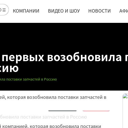
Ю ☰
КОМПАНИИ
ВИДЕО И ШОУ
НОВОСТИ
АФ
з первых возобновила 
сию
ила поставки запчастей в Россию
ей, которая возобновила поставки запчастей в
Обсудить
15
Нравится
6
й компанией, которая возобновила поставки