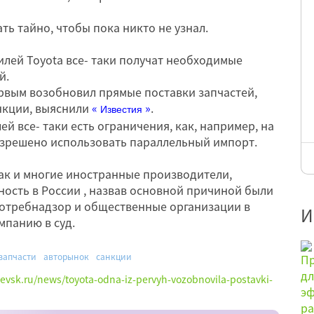
ть тайно, чтобы пока никто не узнал.
лей Toyota все- таки получат необходимые
й.
рвым возобновил прямые поставки запчастей,
нкции, выяснили
«
»
.
Известия
ей все- таки есть ограничения, как, например, на
азрешено использовать параллельный импорт.
как и многие иностранные производители,
ость в России , назвав основной причиной были
потребнадзор и общественные организации в
И
мпанию в суд.
запчасти
авторынок
санкции
hevsk.ru/news/toyota-odna-iz-pervyh-vozobnovila-postavki-