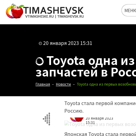
МЕН
20 января 2023 15:31
Toyota одна и
запчастей в Рос
Главная
Новости
Toyota одна из первых возобнов
Toyota стала первой компани
Россию.
Редакция
20 января 2023
15:31
Японская Toyota стала перво