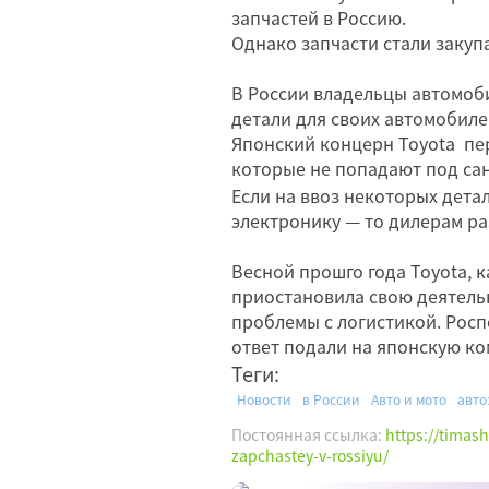
запчастей в Россию.
Однако запчасти стали закупа
В России владельцы автомоби
детали для своих автомобиле
Японский концерн Toyota пе
которые не попадают под са
Если на ввоз некоторых детал
электронику — то дилерам р
Весной прошго года Toyota, 
приостановила свою деятельн
проблемы с логистикой. Рос
ответ подали на японскую ко
Теги:
Новости
в России
Авто и мото
авто
Постоянная ссылка:
https://timas
zapchastey-v-rossiyu/