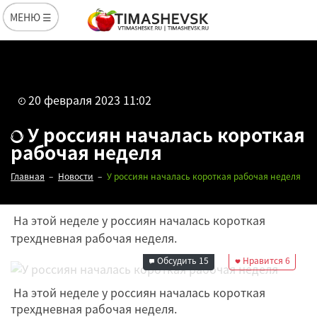
МЕНЮ ☰
20 февраля 2023 11:02
У россиян началась короткая
рабочая неделя
Главная
Новости
У россиян началась короткая рабочая неделя
На этой неделе у россиян началась короткая
Редакция
трехдневная рабочая неделя.
20 февраля 2023
11:02
Обсудить
15
Нравится
6
На этой неделе у россиян началась короткая
трехдневная рабочая неделя.