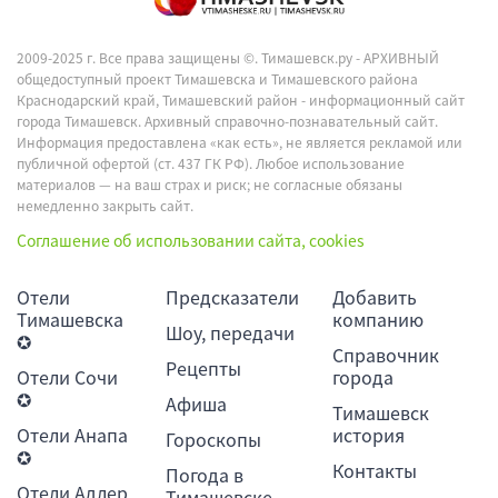
2009-2025 г. Все права защищены ©.
Тимашевск.ру - АРХИВНЫЙ
общедоступный проект Тимашевска и Тимашевского района
Краснодарский край, Тимашевский район - информационный сайт
города Тимашевск. Архивный справочно-познавательный сайт.
Информация предоставлена «как есть», не является рекламой или
публичной офертой (ст. 437 ГК РФ). Любое использование
материалов — на ваш страх и риск; не согласные обязаны
немедленно закрыть сайт.
Соглашение об использовании сайта, cookies
Отели
Предсказатели
Добавить
Тимашевска
компанию
Шоу, передачи
✪
Справочник
Рецепты
Отели Сочи
города
✪
Афиша
Тимашевск
Отели Анапа
история
Гороскопы
✪
Контакты
Погода в
Отели Адлер
Тимашевске