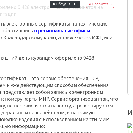
Обсудить
15
Нравится
6
ть электронные сертификаты на технические
), обратившись
в региональные офисы
о Краснодарскому краю, а также через МФЦ или
одняшний день кубанцам оформлено 9428
ертификат – это сервис обеспечения ТСР,
ем к уже действующим способам обеспечения
 представляет собой запись в электронном
 к номеру карты МИР. Сервис организован так, что
ку, не перечисляются на карту, а резервируются
И
едеральным казначейством, и напрямую
покупке изделия с использованием карты МИР.
ющую информацию:
орое можно приобрести по сертификату