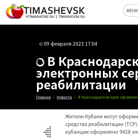
МЕН
09 февраля 2023 17:04
В Краснодарск
электронных се
реабилитации
Главная
Новости
В Краснодарском крае оформлен
Жители Кубани могут оформи
средства реабилитации (ТСР).
кубанцам оформлено 9428 э