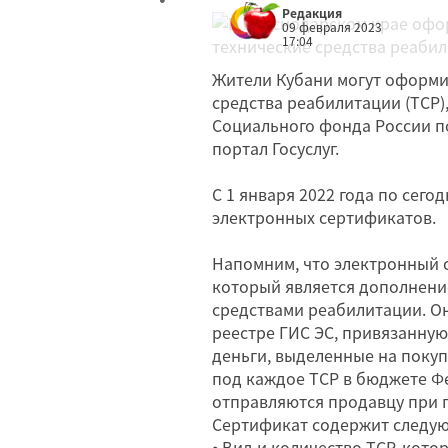
Редакция
09 февраля 2023
17:04
Жители Кубани могут оформи
средства реабилитации (ТСР
Социального фонда России п
портал Госуслуг.
С 1 января 2022 года по сег
электронных сертификатов.
Напомним, что электронный с
который является дополнени
средствами реабилитации. Он
реестре ГИС ЭС, привязанную
деньги, выделенные на покуп
под каждое ТСР в бюджете Ф
отправляются продавцу при 
Сертификат содержит следу
⦁
Вид и количество ТСР, кот