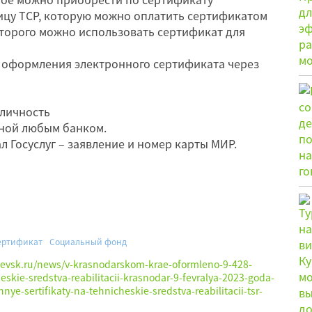
ицу ТСР, которую можно оплатить сертификатом
оторого можно использовать сертификат для
оформления электронного сертификата через
личность
ной любым банком.
 Госуслуг – заявление и номер карты МИР.
ертификат
Социальный фонд
hevsk.ru/news/v-krasnodarskom-krae-oformleno-9-428-
eskie-sredstva-reabilitacii-krasnodar-9-fevralya-2023-goda-
nye-sertifikaty-na-tehnicheskie-sredstva-reabilitacii-tsr-