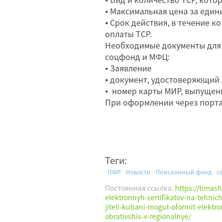
⦁
Максимальная цена за един
⦁
Срок действия, в течение к
оплаты ТСР.
Необходимые документы для 
соцфонд и МФЦ:
⦁
Заявление
⦁
документ, удостоверяющий 
⦁
номер карты МИР, выпущен
При оформлении через портал
Теги:
ПФР
Новости
Пенсионный фонд
с
Постоянная ссылка:
https://timas
elektronnyh-sertifikatov-na-tehnich
jiteli-kubani-mogut-oformit-elektron
obrativshis-v-regionalnye/