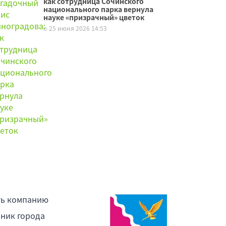
как сотрудница Сочинского
национального парка вернула
науке «призрачный» цветок
25 июня 2026 14:53
ть компанию
ник города