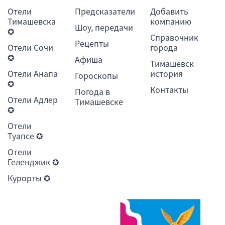
Отели
Предсказатели
Добавить
Тимашевска
компанию
Шоу, передачи
✪
Справочник
Рецепты
Отели Сочи
города
✪
Афиша
Тимашевск
Отели Анапа
история
Гороскопы
✪
Контакты
Погода в
Отели Адлер
Тимашевске
✪
Отели
Туапсе ✪
Отели
Геленджик ✪
Курорты ✪