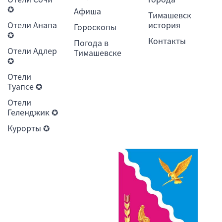
✪
Афиша
Тимашевск
Отели Анапа
история
Гороскопы
✪
Контакты
Погода в
Отели Адлер
Тимашевске
✪
Отели
Туапсе ✪
Отели
Геленджик ✪
Курорты ✪