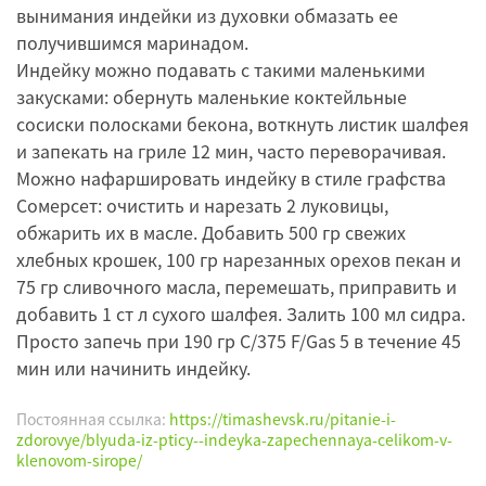
вынимания индейки из духовки обмазать ее
получившимся маринадом.
Индейку можно подавать с такими маленькими
закусками: обернуть маленькие коктейльные
сосиски полосками бекона, воткнуть листик шалфея
и запекать на гриле 12 мин, часто переворачивая.
Можно нафаршировать индейку в стиле графства
Сомерсет: очистить и нарезать 2 луковицы,
обжарить их в масле. Добавить 500 гр свежих
хлебных крошек, 100 гр нарезанных орехов пекан и
75 гр сливочного масла, перемешать, приправить и
добавить 1 ст л сухого шалфея. Залить 100 мл сидра.
Просто запечь при 190 гр С/375 F/Gas 5 в течение 45
мин или начинить индейку.
Постоянная ссылка:
https://timashevsk.ru/pitanie-i-
zdorovye/blyuda-iz-pticy--indeyka-zapechennaya-celikom-v-
klenovom-sirope/