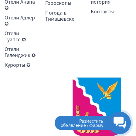
Отели Анапа
история
Гороскопы
✪
Контакты
Погода в
Отели Адлер
Тимашевске
✪
Отели
Туапсе ✪
Отели
Геленджик ✪
Курорты ✪
Разместить
объявление / фирму