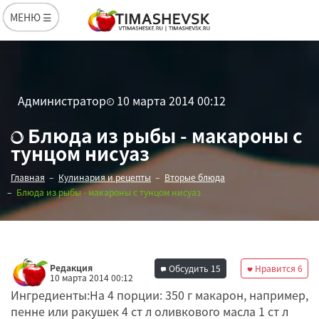
МЕНЮ ☰
Администратор
10 марта 2014 00:12
Блюда из рыбы - макароны с
тунцом нисуаз
Главная
Кулинария и рецепты
Вторые блюда
Блюда из рыбы - макароны с тунцом нисуаз
Редакция
Обсудить
15
Нравится
6
10 марта 2014 00:12
Ингредиенты:На 4 порции: 350 г макарон, например,
пенне или ракушек 4 ст л оливкового масла 1 ст л