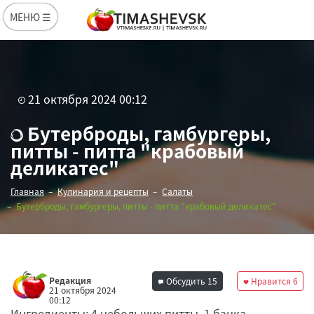
МЕНЮ ☰
21 октября 2024 00:12
Бутерброды, гамбургеры,
питты - питта "крабовый
деликатес"
Главная
Кулинария и рецепты
Салаты
Бутерброды, гамбургеры, питты - питта "крабовый деликатес"
Редакция
Обсудить
15
Нравится
6
21 октября 2024
00:12
Ингредиенты: 4 небольших питты, 1 банка