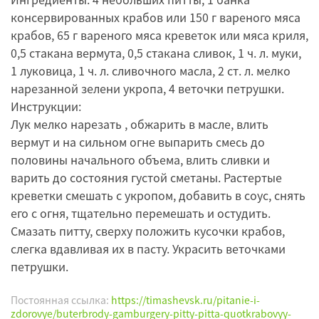
консервированных крабов или 150 г вареного мяса
крабов, 65 г вареного мяса креветок или мяса криля,
0,5 стакана вермута, 0,5 стакана сливок, 1 ч. л. муки,
1 луковица, 1 ч. л. сливочного масла, 2 ст. л. мелко
нарезанной зелени укропа, 4 веточки петрушки.
Инструкции:
Лук мелко нарезать , обжарить в масле, влить
вермут и на сильном огне выпарить смесь до
половины начального объема, влить сливки и
варить до состояния густой сметаны. Растертые
креветки смешать с укропом, добавить в соус, снять
его с огня, тщательно перемешать и остудить.
Смазать питту, сверху положить кусочки крабов,
слегка вдавливая их в пасту. Украсить веточками
петрушки.
Постоянная ссылка:
https://timashevsk.ru/pitanie-i-
zdorovye/buterbrody-gamburgery-pitty-pitta-quotkrabovyy-