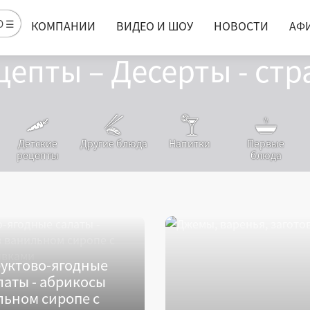
Ю ☰
КОМПАНИИ
ВИДЕО И ШОУ
НОВОСТИ
АФ
цепты – Десерты - стр
Детские
Другие блюда
Напитки
Первые
рецепты
блюда
уктово-ягодные
латы - абрикосы
льном сиропе с