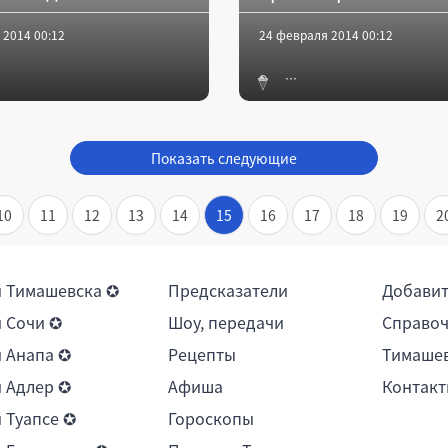
 2014 00:12
24 февраля 2014 00:12
Показать следующие
10
11
12
13
14
15
16
17
18
19
2
 Тимашевска ✪
Предсказатели
Добави
 Сочи ✪
Шоу, передачи
Справоч
 Анапа ✪
Рецепты
Тимашев
 Адлер ✪
Афиша
Контакт
 Туапсе ✪
Гороскопы