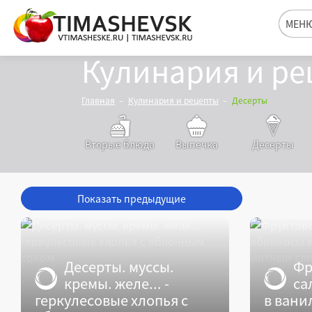
МЕН
Кулинария и ре
Главная
Кулинария и рецепты
Десерты
Вторые блюда
Выпечка
Десерты
Показать предыдущие
Десерты. муссы.
Фр
кремы. желе... -
са
геркулесовые хлопья с
в вани