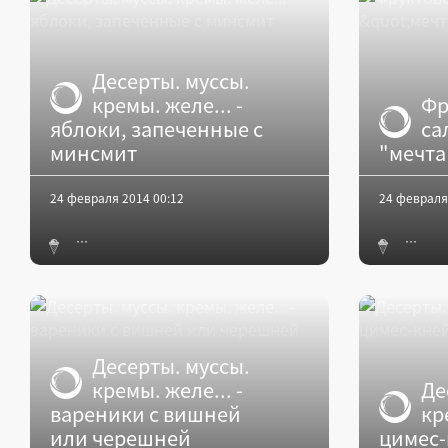
Десерты. муссы.
кремы. желе... -
Фр
яблоки, запеченные с
са
минсмит
"мечта
24 февраля 2014 00:12
24 февраля
Десерты. муссы.
кремы. желе... -
Де
вареники с вишней
кр
или черешней
цимес-