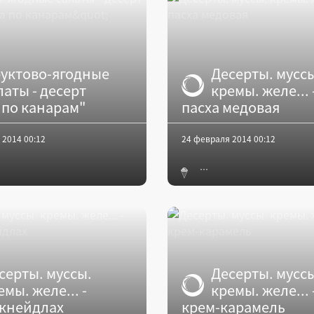
уктово-ягодные
Десерты. мусс
латы - десерт
кремы. желе... 
 по канарам"
пасха медовая
 2014 00:12
24 февраля 2014 00:12
серты. муссы.
Десерты. мусс
емы. желе... -
кремы. желе... 
кнейдлах
крем-карамель