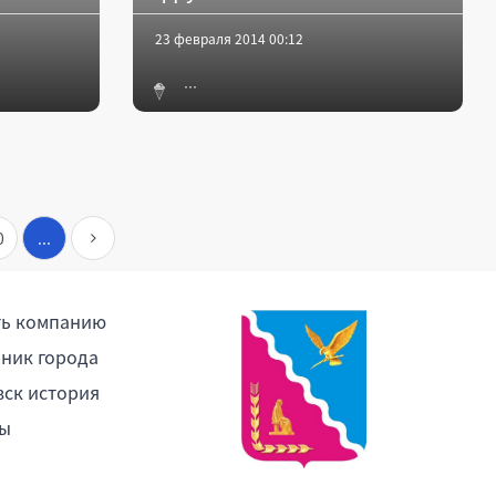
23 февраля 2014 00:12
0
...
ть компанию
ник города
ск история
ы