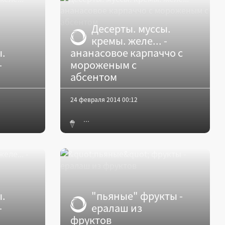
Десерты. муссы.
кремы. желе... -
ы.
ананасовое карпаччо с
-
мороженым с
абсентом
24 февраля 2014 00:12
ы.
"пьяные" фрукты -
-
ералаш из
фруктов