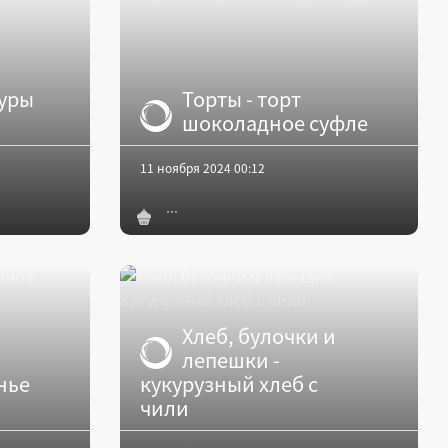
куры
Торты - торт
шоколадное суфле
11 ноября 2024 00:12
Хлеб, булочки и
лепешки -
нье
кукурузный хлеб с
чили