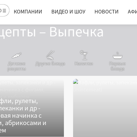
Ю ☰
КОМПАНИИ
ВИДЕО И ШОУ
НОВОСТИ
АФ
цепты – Выпечка
Детские
Другие блюда
Напитки
Первые
рецепты
блюда
фли, рулеты,
пеканки и др -
вая начинка с
, абрикосами и
ем