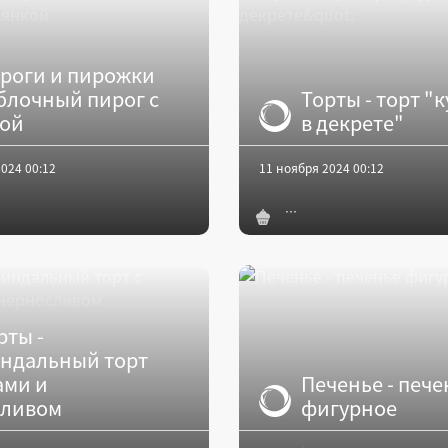
роги и пирожки
яблочный пирог с
Торты - торт "
кой
в декрете"
024 00:12
11 ноября 2024 00:12
рты -
ндальный торт
ами и
Печенье - пече
сливом
фигурное