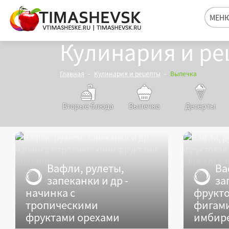
МЕН
Кулинария и ре
Главная
Кулинария и рецепты
Выпечка
Вторые блюда
Выпечка
Десерты
Вафли, рулеты,
Ва
запеканки и др -
за
начинка с
фрукто
тропическими
фигами
фруктами орехами
имбир