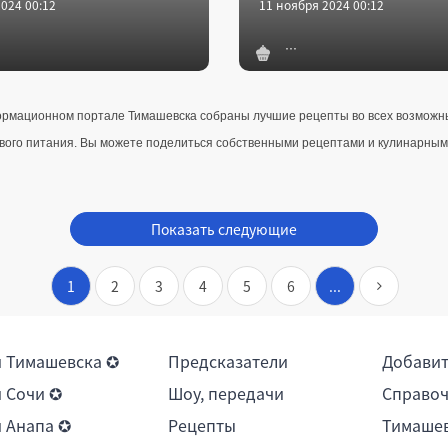
024 00:12
11 ноября 2024 00:12
ормационном портале Тимашевска собраны лучшие рецепты во всех возможных
вого питания. Вы можете поделиться собственными рецептами и кулинарными
Показать следующие
1
2
3
4
5
6
...
 Тимашевска ✪
Предсказатели
Добави
 Сочи ✪
Шоу, передачи
Справоч
 Анапа ✪
Рецепты
Тимашев