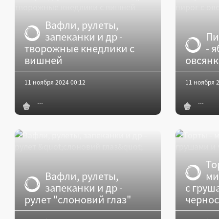
Вафли, рулеты,
запеканки и др -
Пи
творожные кнедлики с
- 
вишней
овсян
11 ноября 2024 00:12
11 ноября 2
То
Вафли, рулеты,
ми
запеканки и др -
с груш
рулет "слоновий глаз"
черно