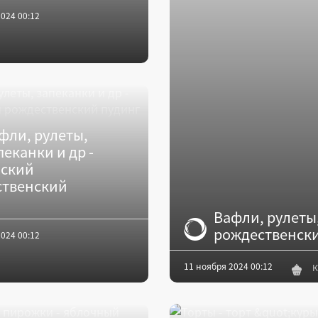
024 00:12
фли, рулеты,
пеканки и др -
йский
ственский
Вафли, рулеты,
рождественски
024 00:12
11 ноября 2024 00:12
К