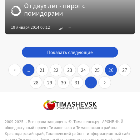
От двух лет - пирог с
помидорами
19 января 2014 00:12
Показать следующие
...
21
22
23
24
25
26
27
28
29
30
31
...
2009-2025 г. Все права защищены ©.
Тимашевск.ру - АРХИВНЫЙ
общедоступный проект Тимашевска и Тимашевского района
Краснодарский край, Тимашевский район - информационный сайт
города Тимашевск. Архивный справочно-познавательный сайт.