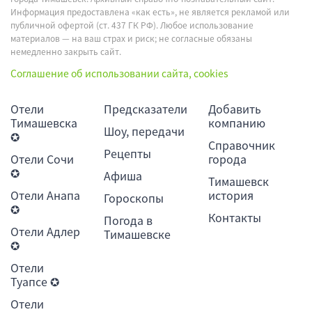
Информация предоставлена «как есть», не является рекламой или
публичной офертой (ст. 437 ГК РФ). Любое использование
материалов — на ваш страх и риск; не согласные обязаны
немедленно закрыть сайт.
Соглашение об использовании сайта, cookies
Отели
Предсказатели
Добавить
Тимашевска
компанию
Шоу, передачи
✪
Справочник
Рецепты
Отели Сочи
города
✪
Афиша
Тимашевск
Отели Анапа
история
Гороскопы
✪
Контакты
Погода в
Отели Адлер
Тимашевске
✪
Отели
Туапсе ✪
Отели