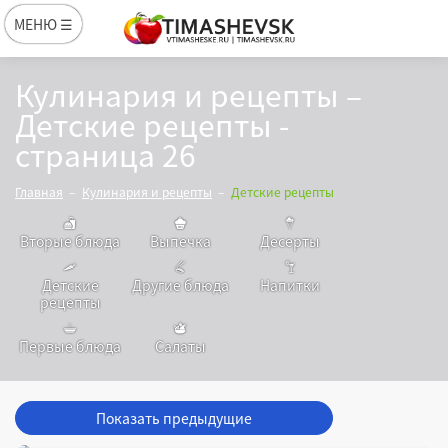
МЕНЮ ☰
Кулинария и рецепты –
Детские рецепты -
страница 26
Главная
Кулинария и рецепты
Детские рецепты
Вторые блюда
Выпечка
Десерты
Детские
Другие блюда
Напитки
рецепты
Первые блюда
Салаты
Показать предыдущие