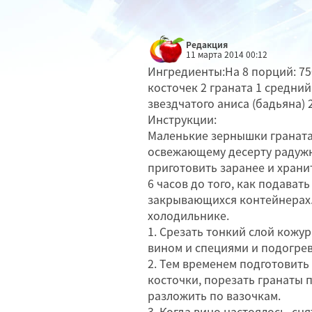
Редакция
11 марта 2014 00:12
Ингредиенты:На 8 порций: 750 
косточек 2 граната 1 средний 
звездчатого аниса (бадьяна)
Инструкции:
Маленькие зернышки граната
освежающему десерту радужн
приготовить заранее и храни
6 часов до того, как подавать
закрывающихся контейнерах. 
холодильнике.
1. Срезать тонкий слой кожу
вином и специями и подогрев
2. Тем временем подготовить
косточки, порезать гранаты 
разложить по вазочкам.
3. Когда вино настоялось, сня