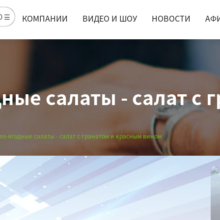
Ю ☰
КОМПАНИИ
ВИДЕО И ШОУ
НОВОСТИ
АФ
ые салаты - салат с 
во-ягодные салаты - салат с гранатом и красным вином