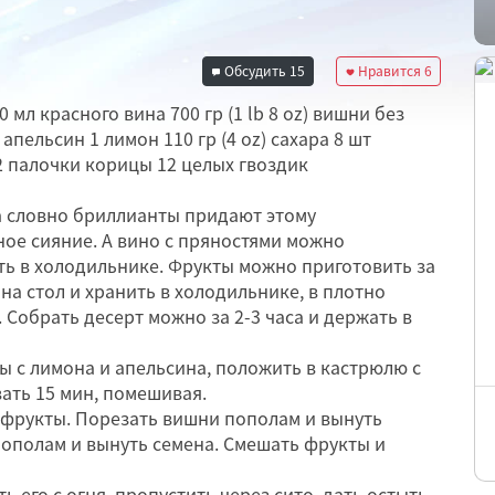
Обсудить
15
Нравится
6
мл красного вина 700 гр (1 lb 8 oz) вишни без
апельсин 1 лимон 110 гр (4 oz) сахара 8 шт
 2 палочки корицы 12 целых гвоздик
 словно бриллианты придают этому
ое сияние. А вино с пряностями можно
ть в холодильнике. Фрукты можно приготовить за
 на стол и хранить в холодильнике, в плотно
Собрать десерт можно за 2-3 часа и держать в
ры с лимона и апельсина, положить в кастрюлю с
ать 15 мин, помешивая.
 фрукты. Порезать вишни пополам и вынуть
пополам и вынуть семена. Смешать фрукты и
ть его с огня, пропустить через сито, дать остыть