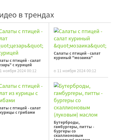
идео в трендах
Салаты с птицей - салат
куриный "мозаика"
латы с птицей - салат
езарь" с курицей
1 ноября 2024 00:12
11 ноября 2024 00:12
латы с птицей - салат
 курицы с грибами
Бутерброды,
гамбургеры, питты -
бургеры со
скаллионовым
(луковым) маслом