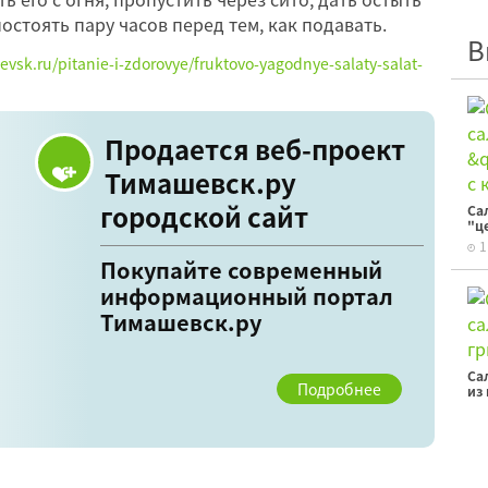
постоять пару часов перед тем, как подавать.
В
evsk.ru/pitanie-i-zdorovye/fruktovo-yagodnye-salaty-salat-
Продается веб-проект
Тимашевск.ру
городской сайт
Са
"ц
1
Покупайте современный
информационный портал
Тимашевск.ру
Са
Подробнее
из