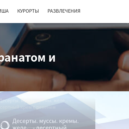
ИША
КУРОРТЫ
РАЗВЛЕЧЕНИЯ
гранатом и
Десерты. муссы. кремы.
желе... - десертный