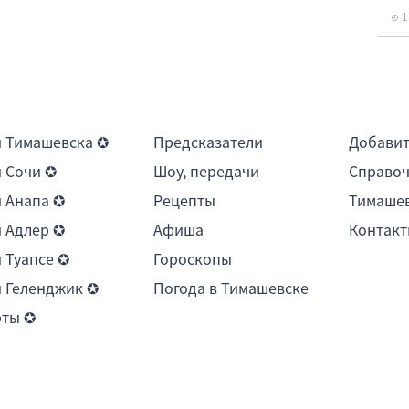
1
 Тимашевска ✪
Предсказатели
Добави
 Сочи ✪
Шоу, передачи
Справоч
 Анапа ✪
Рецепты
Тимашев
 Адлер ✪
Афиша
Контакт
 Туапсе ✪
Гороскопы
 Геленджик ✪
Погода в Тимашевске
рты ✪