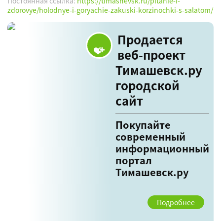
Постоянная ссылка:
https://timashevsk.ru/pitanie-i-
zdorovye/holodnye-i-goryachie-zakuski-korzinochki-s-salatom/
Продается
веб-проект
Тимашевск.ру
городской
сайт
Покупайте
современный
информационный
портал
Тимашевск.ру
Подробнее