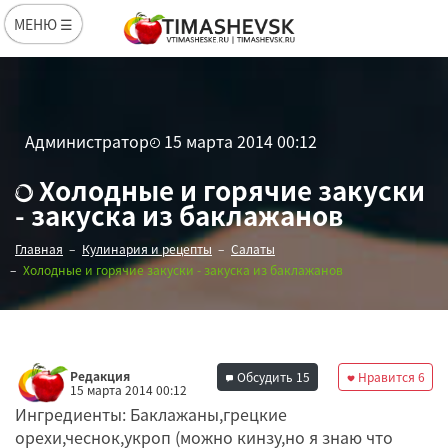
МЕНЮ ☰
Администратор
15 марта 2014 00:12
Холодные и горячие закуски
- закуска из баклажанов
Главная
Кулинария и рецепты
Салаты
Холодные и горячие закуски - закуска из баклажанов
Редакция
Обсудить
15
Нравится
6
15 марта 2014 00:12
Ингредиенты: Баклажаны,грецкие
орехи,чеснок,укроп (можно кинзу,но я знаю что