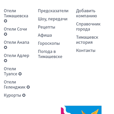
Отели
Предсказатели
Добавить
Тимашевска
компанию
Шоу, передачи
✪
Справочник
Рецепты
Отели Сочи
города
✪
Афиша
Тимашевск
Отели Анапа
история
Гороскопы
✪
Контакты
Погода в
Отели Адлер
Тимашевске
✪
Отели
Туапсе ✪
Отели
Геленджик ✪
Курорты ✪