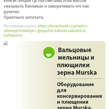
консистенции густой сметаны.Этой массой
смазывать баклажан и заворачивать его как
рулетик.
Приятного аппетита.
Постоянная ссылка:
https://timashevsk.ru/pitanie-i-
zdorovye/holodnye-i-goryachie-zakuski-zakuska-iz-
baklajanov/
Вальцовые
мельницы и
плющилки
зерна Murska
Оборудование
для
консервирования
и плющения
зерна Murska.