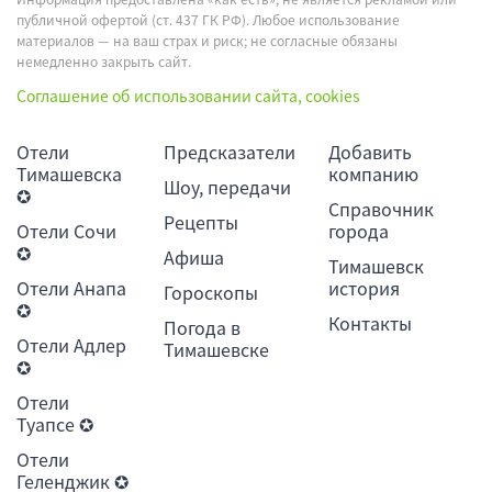
публичной офертой (ст. 437 ГК РФ). Любое использование
материалов — на ваш страх и риск; не согласные обязаны
немедленно закрыть сайт.
Соглашение об использовании сайта, cookies
Отели
Предсказатели
Добавить
Тимашевска
компанию
Шоу, передачи
✪
Справочник
Рецепты
Отели Сочи
города
✪
Афиша
Тимашевск
Отели Анапа
история
Гороскопы
✪
Контакты
Погода в
Отели Адлер
Тимашевске
✪
Отели
Туапсе ✪
Отели
Геленджик ✪