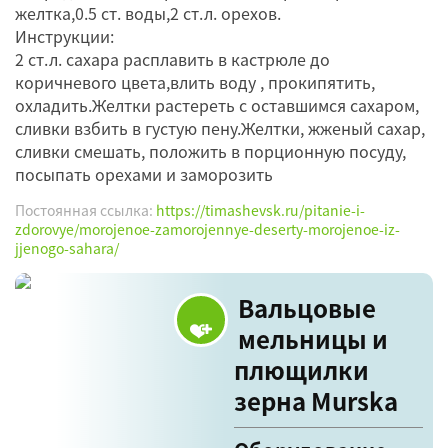
желтка,0.5 ст. воды,2 ст.л. орехов.
Инструкции:
2 ст.л. сахара расплавить в кастрюле до
коричневого цвета,влить воду , прокипятить,
охладить.Желтки растереть с оставшимся сахаром,
сливки взбить в густую пену.Желтки, жженый сахар,
сливки смешать, положить в порционную посуду,
посыпать орехами и заморозить
Постоянная ссылка:
https://timashevsk.ru/pitanie-i-
zdorovye/morojenoe-zamorojennye-deserty-morojenoe-iz-
jjenogo-sahara/
Вальцовые
мельницы и
плющилки
зерна Murska